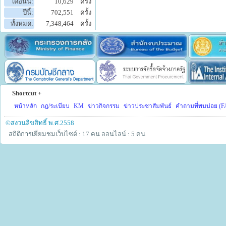
เดือนนี้:
10,629
ครั้ง
ปีนี้:
702,551
ครั้ง
ทั้งหมด:
7,348,464
ครั้ง
Shortcut +
หน้าหลัก
กฎ/ระเบียบ
KM
ข่าวกิจกรรม
ข่าวประชาสัมพันธ์
คำถามที่พบบ่อย (F
©สงวนลิขสิทธิ์ พ.ศ.2558
สถิติการเยี่ยมชมเว็บไซต์ : 17 คน
ออนไลน์ : 5 คน