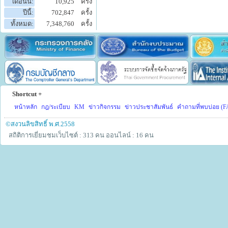
เดือนนี้:
10,925
ครั้ง
ปีนี้:
702,847
ครั้ง
ทั้งหมด:
7,348,760
ครั้ง
Shortcut +
หน้าหลัก
กฎ/ระเบียบ
KM
ข่าวกิจกรรม
ข่าวประชาสัมพันธ์
คำถามที่พบบ่อย (F
©สงวนลิขสิทธิ์ พ.ศ.2558
สถิติการเยี่ยมชมเว็บไซต์ : 313 คน
ออนไลน์ : 16 คน