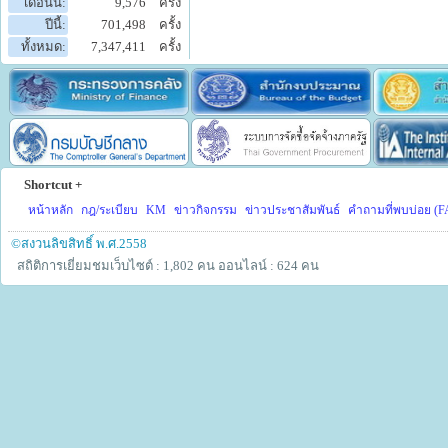
เดือนนี้:
9,576
ครั้ง
ปีนี้:
701,498
ครั้ง
ทั้งหมด:
7,347,411
ครั้ง
Shortcut +
หน้าหลัก
กฎ/ระเบียบ
KM
ข่าวกิจกรรม
ข่าวประชาสัมพันธ์
คำถามที่พบบ่อย (F
©สงวนลิขสิทธิ์ พ.ศ.2558
สถิติการเยี่ยมชมเว็บไซต์ : 1,802 คน
ออนไลน์ : 624 คน