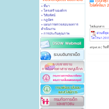
เกี่ยวกับกลุ่มตรวจสอบภายใน
ด่วนที่สุ
» ที่มา
ไวรัสโคโรนา 2
» โครงสร้างองค์กร
» วิสัยทัศน์
» กฎบัตร
» แผนการตรวจสอบ/ผลการ
ไฟล์เอกสาร
ดำเนินงาน
ด่วนที่สุ
» การประกันคุณภาพ
โคโรนา 2019 
atipat.m | วั