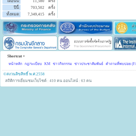
เดือนนี้:
11,580
ครั้ง
ปีนี้:
703,502
ครั้ง
ทั้งหมด:
7,349,415
ครั้ง
Shortcut +
หน้าหลัก
กฎ/ระเบียบ
KM
ข่าวกิจกรรม
ข่าวประชาสัมพันธ์
คำถามที่พบบ่อย (F
©สงวนลิขสิทธิ์ พ.ศ.2558
สถิติการเยี่ยมชมเว็บไซต์ : 410 คน
ออนไลน์ : 63 คน