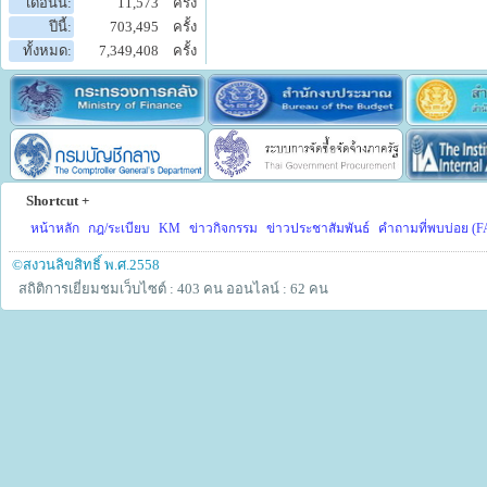
เดือนนี้:
11,573
ครั้ง
ปีนี้:
703,495
ครั้ง
ทั้งหมด:
7,349,408
ครั้ง
Shortcut +
หน้าหลัก
กฎ/ระเบียบ
KM
ข่าวกิจกรรม
ข่าวประชาสัมพันธ์
คำถามที่พบบ่อย (F
©สงวนลิขสิทธิ์ พ.ศ.2558
สถิติการเยี่ยมชมเว็บไซต์ : 403 คน
ออนไลน์ : 62 คน