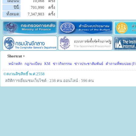
เดือนนี้:
10,068
ครั้ง
ปีนี้:
701,990
ครั้ง
ทั้งหมด:
7,347,903
ครั้ง
Shortcut +
หน้าหลัก
กฎ/ระเบียบ
KM
ข่าวกิจกรรม
ข่าวประชาสัมพันธ์
คำถามที่พบบ่อย (F
©สงวนลิขสิทธิ์ พ.ศ.2558
สถิติการเยี่ยมชมเว็บไซต์ : 238 คน
ออนไลน์ : 596 คน