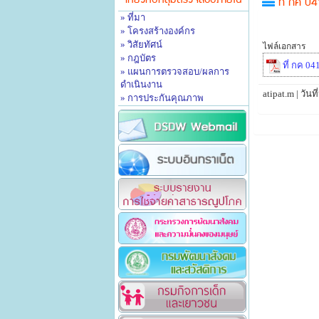
เกี่ยวกับกลุ่มตรวจสอบภายใน
ที่ กค 0
» ที่มา
» โครงสร้างองค์กร
» วิสัยทัศน์
ไฟล์เอกสาร
» กฎบัตร
ที่ กค 04
» แผนการตรวจสอบ/ผลการ
ดำเนินงาน
atipat.m | วั
» การประกันคุณภาพ