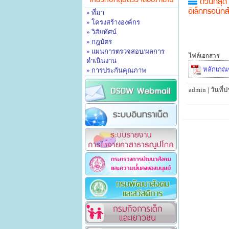
เกี่ยวกับกลุ่มตรวจสอบภายใน
ด่วนที่สุ
» ที่มา
อิเล็กทรอนิก
» โครงสร้างองค์กร
» วิสัยทัศน์
» กฎบัตร
» แผนการตรวจสอบ/ผลการ
ไฟล์เอกสาร
ดำเนินงาน
หลักเกณฑ์
» การประกันคุณภาพ
admin | วันที