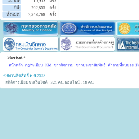
เดือนนี้:
10,933
ครั้ง
ปีนี้:
702,855
ครั้ง
ทั้งหมด:
7,348,768
ครั้ง
Shortcut +
หน้าหลัก
กฎ/ระเบียบ
KM
ข่าวกิจกรรม
ข่าวประชาสัมพันธ์
คำถามที่พบบ่อย (F
©สงวนลิขสิทธิ์ พ.ศ.2558
สถิติการเยี่ยมชมเว็บไซต์ : 321 คน
ออนไลน์ : 18 คน