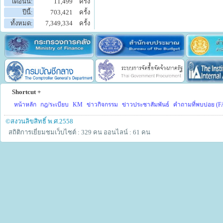
เดือนนี้:
11,499
ครั้ง
ปีนี้:
703,421
ครั้ง
ทั้งหมด:
7,349,334
ครั้ง
Shortcut +
หน้าหลัก
กฎ/ระเบียบ
KM
ข่าวกิจกรรม
ข่าวประชาสัมพันธ์
คำถามที่พบบ่อย (F
©สงวนลิขสิทธิ์ พ.ศ.2558
สถิติการเยี่ยมชมเว็บไซต์ : 329 คน
ออนไลน์ : 61 คน