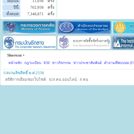
เดือนนี้:
11,036
ครั้ง
ปีนี้:
702,958
ครั้ง
ทั้งหมด:
7,348,871
ครั้ง
Shortcut +
หน้าหลัก
กฎ/ระเบียบ
KM
ข่าวกิจกรรม
ข่าวประชาสัมพันธ์
คำถามที่พบบ่อย (F
©สงวนลิขสิทธิ์ พ.ศ.2558
สถิติการเยี่ยมชมเว็บไซต์ : 424 คน
ออนไลน์ : 8 คน