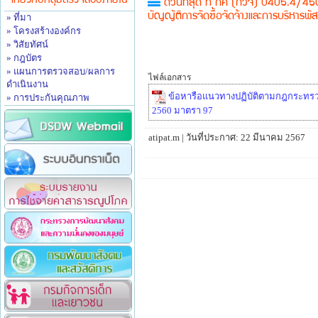
เกี่ยวกับกลุ่มตรวจสอบภายใน
ด่วนที่สุด ที่ กค (กวจ) 0405.4/4
» ที่มา
บัญญัติการจัดซื้อจัดจ้างและการบริหารพ
» โครงสร้างองค์กร
» วิสัยทัศน์
» กฎบัตร
» แผนการตรวจสอบ/ผลการ
ไฟล์เอกสาร
ดำเนินงาน
ข้อหารือแนวทางปฏิบัติตามกฎกระทรวง
» การประกันคุณภาพ
2560 มาตรา 97
atipat.m | วันที่ประกาศ: 22 มีนาคม 2567