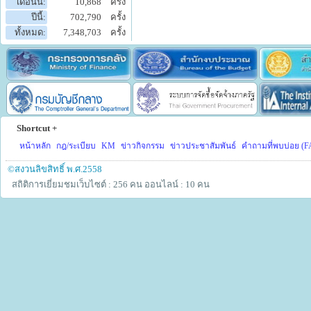
เดือนนี้:
10,868
ครั้ง
ปีนี้:
702,790
ครั้ง
ทั้งหมด:
7,348,703
ครั้ง
Shortcut +
หน้าหลัก
กฎ/ระเบียบ
KM
ข่าวกิจกรรม
ข่าวประชาสัมพันธ์
คำถามที่พบบ่อย (F
©สงวนลิขสิทธิ์ พ.ศ.2558
สถิติการเยี่ยมชมเว็บไซต์ : 256 คน
ออนไลน์ : 10 คน