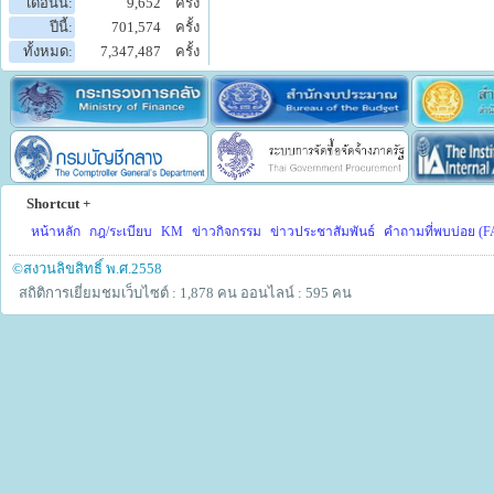
เดือนนี้:
9,652
ครั้ง
ปีนี้:
701,574
ครั้ง
ทั้งหมด:
7,347,487
ครั้ง
Shortcut +
หน้าหลัก
กฎ/ระเบียบ
KM
ข่าวกิจกรรม
ข่าวประชาสัมพันธ์
คำถามที่พบบ่อย (F
©สงวนลิขสิทธิ์ พ.ศ.2558
สถิติการเยี่ยมชมเว็บไซต์ : 1,878 คน
ออนไลน์ : 595 คน