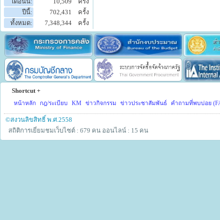
เดือนนี้:
10,509
ครั้ง
ปีนี้:
702,431
ครั้ง
ทั้งหมด:
7,348,344
ครั้ง
Shortcut +
หน้าหลัก
กฎ/ระเบียบ
KM
ข่าวกิจกรรม
ข่าวประชาสัมพันธ์
คำถามที่พบบ่อย (F
©สงวนลิขสิทธิ์ พ.ศ.2558
สถิติการเยี่ยมชมเว็บไซต์ : 679 คน
ออนไลน์ : 15 คน