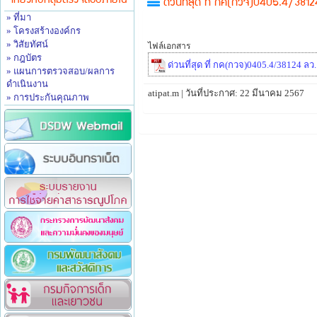
เกี่ยวกับกลุ่มตรวจสอบภายใน
ด่วนที่สุด ที่ กค(กวจ)0405.4/38124
» ที่มา
» โครงสร้างองค์กร
» วิสัยทัศน์
ไฟล์เอกสาร
» กฎบัตร
ด่วนที่สุด ที่ กค(กวจ)0405.4/38124 ล
» แผนการตรวจสอบ/ผลการ
ดำเนินงาน
atipat.m | วันที่ประกาศ: 22 มีนาคม 2567
» การประกันคุณภาพ