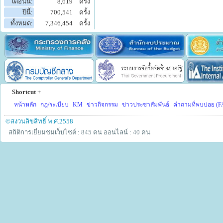
เดือนนี้:
8,619
ครั้ง
ปีนี้:
700,541
ครั้ง
ทั้งหมด:
7,346,454
ครั้ง
Shortcut +
หน้าหลัก
กฎ/ระเบียบ
KM
ข่าวกิจกรรม
ข่าวประชาสัมพันธ์
คำถามที่พบบ่อย (F
©สงวนลิขสิทธิ์ พ.ศ.2558
สถิติการเยี่ยมชมเว็บไซต์ : 845 คน
ออนไลน์ : 40 คน