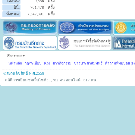
เดือนนี้:
9,556
ครั้ง
ปีนี้:
701,478
ครั้ง
ทั้งหมด:
7,347,391
ครั้ง
Shortcut +
หน้าหลัก
กฎ/ระเบียบ
KM
ข่าวกิจกรรม
ข่าวประชาสัมพันธ์
คำถามที่พบบ่อย (F
©สงวนลิขสิทธิ์ พ.ศ.2558
สถิติการเยี่ยมชมเว็บไซต์ : 1,782 คน
ออนไลน์ : 617 คน