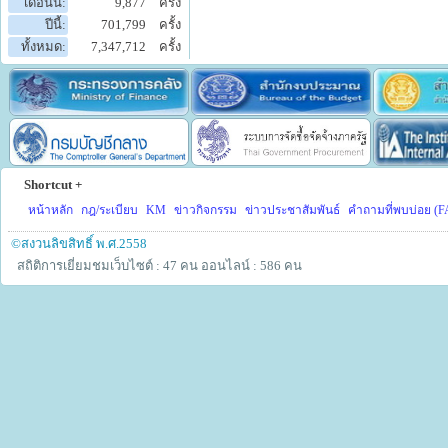
เดือนนี้:
9,877
ครั้ง
ปีนี้:
701,799
ครั้ง
ทั้งหมด:
7,347,712
ครั้ง
Shortcut +
หน้าหลัก
กฎ/ระเบียบ
KM
ข่าวกิจกรรม
ข่าวประชาสัมพันธ์
คำถามที่พบบ่อย (F
©สงวนลิขสิทธิ์ พ.ศ.2558
สถิติการเยี่ยมชมเว็บไซต์ : 47 คน
ออนไลน์ : 586 คน