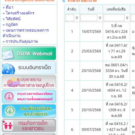
เกี่ยวกับกลุ่มตรวจสอบภายใน
ค่ารักษาพยาบาล
» ที่มา
ลำดับ
วันที่
เลขที่หนังสือ
» โครงสร้างองค์กร
» วิสัยทัศน์
» กฎบัตร
5.ที่ กค
» แผนการตรวจสอบ/ผลการ
1
16/07/2569
0416.4/ว 224
แ
ดำเนินงาน
ลว.2เม.ย.69
» การประกันคุณภาพ
ที่ กค 0411.6/
ซ
2
25/03/2569
ว 71 ลว.29
พ
ม.ค.69
พม 0601.04/ว
3
20/10/2568
3334 ลว. วันที่
แ
30 ก.ย.68
ที่ กค 0416.2/
ห
4
20/10/2568
ว604 ลว. 12
R
ก.ย. 68
ที่ กค 0416.2/
5
20/10/2568
ว308 ลว. 8
ป
พ.ค.68
ที่ กค 0416.2 /
ห
6
09/07/2568
ว 427 ลงวันที่
(