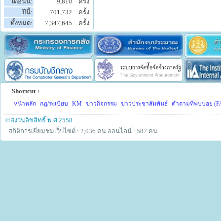
เดือนนี้:
9,810
ครั้ง
ปีนี้:
701,732
ครั้ง
ทั้งหมด:
7,347,645
ครั้ง
Shortcut +
หน้าหลัก
กฎ/ระเบียบ
KM
ข่าวกิจกรรม
ข่าวประชาสัมพันธ์
คำถามที่พบบ่อย (F
©สงวนลิขสิทธิ์ พ.ศ.2558
สถิติการเยี่ยมชมเว็บไซต์ : 2,036 คน
ออนไลน์ : 587 คน