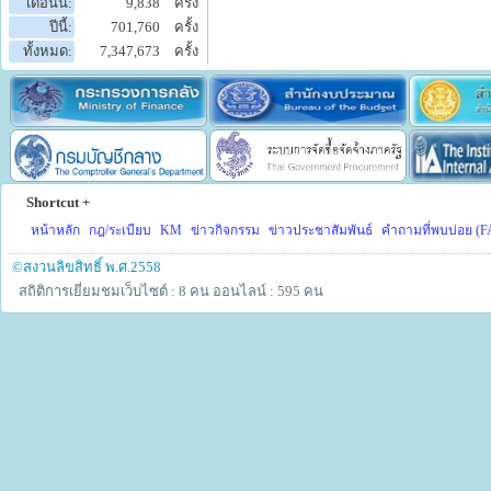
เดือนนี้:
9,838
ครั้ง
ปีนี้:
701,760
ครั้ง
ทั้งหมด:
7,347,673
ครั้ง
Shortcut +
หน้าหลัก
กฎ/ระเบียบ
KM
ข่าวกิจกรรม
ข่าวประชาสัมพันธ์
คำถามที่พบบ่อย (F
©สงวนลิขสิทธิ์ พ.ศ.2558
สถิติการเยี่ยมชมเว็บไซต์ : 8 คน
ออนไลน์ : 595 คน