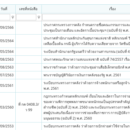
วันที่
เลขที่หนังสือ
เรื่อง
ประกาศกระทรวงการคลัง กำหนดรายชื่อคณะกรรมการและคณะอ
/09/2566
ประชุมเป็นรายเดือน และอัตราเบี้ยประชุมฯ (ฉบับที่ 6) พ.ศ
ประกาศสำนักงานหลักประกันสุขภาพแห่งชาติ หลักเกณฑ์ วิธ
/05/2564
เหลือเบื้องต้น กรณี ผู้บริการได้รับความเสียหายจาก วัคซี
/05/2564
ระเบียบสำนักนายกรัฐมนตรีว่าด้วยงานสารบรรณ (ฉบับที่ 4
/08/2563
ประกาศคณะรักษาความสงบแห่งชาติ ฉบับที่ 74/2557 เรื่อง 
/08/2563
พระราชกำหนด ว่าด้วยการประชุมผ่านสื่ออิเล็กทรอนิกส์ พ.
/07/2563
พระราชบัญญัติวินัยการเงินการคลังของรัฐ พ.ศ. 2561
ระเบียบกระทรวงการคลังว่าด้วยการจ้างพนักงานหรือลูกจ
/05/2561
พ.ศ. 2561
กฎกระทรวงกำหนดหลักเกณฑ์ เงื่อนไขและอัตราในการจ่า
ของความพิการทุพพลภาพขนาดหนักจนเป็นอุปสรรคสำคัญย
ที่ กค 0408.3/
/03/2560
ดำรงชีพ (ฉบับที่ 2) พ.ศ. 2560 และระเบียบกระทรวงการคลั
ว 99
ศพผู้ประสบภัยเนื่องจากการช่วยเหลือราชการ การปฏิบัติงา
มนุษยธรรม (ฉบับที่ 2) พ.ศ. 2560
/09/2553
ระเบียบกระทรวงการคลัง ว่าด้วยการเบิกจ่ายค่าใช้จ่ายใ