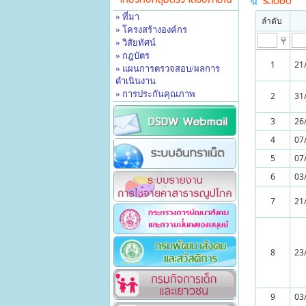
เกี่ยวกับกลุ่มตรวจสอบภายใน
ระเบียบ
» ที่มา
ลำดับ
» โครงสร้างองค์กร
» วิสัยทัศน์
» กฎบัตร
1
21
» แผนการตรวจสอบ/ผลการ
ดำเนินงาน
» การประกันคุณภาพ
2
31
3
26
4
07
5
07
6
03
7
21
8
23
9
03