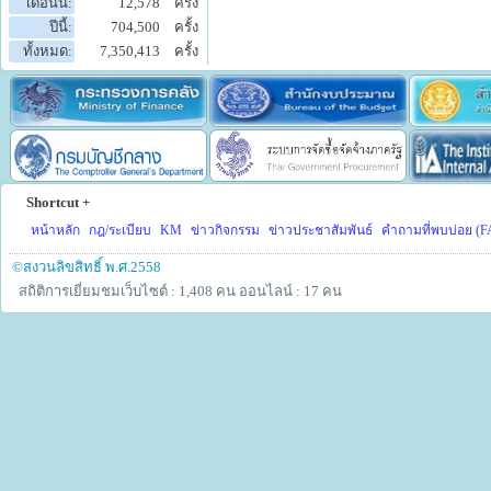
เดือนนี้:
12,578
ครั้ง
ปีนี้:
704,500
ครั้ง
ทั้งหมด:
7,350,413
ครั้ง
Shortcut +
หน้าหลัก
กฎ/ระเบียบ
KM
ข่าวกิจกรรม
ข่าวประชาสัมพันธ์
คำถามที่พบบ่อย (F
©สงวนลิขสิทธิ์ พ.ศ.2558
สถิติการเยี่ยมชมเว็บไซต์ : 1,408 คน
ออนไลน์ : 17 คน