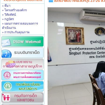
เกี่ยวกับกลุ่มตรวจสอบภายใน
ลงตรวจสอบ ศคพ.สิงห์บุรี 23-25 ส.
» ที่มา
» โครงสร้างองค์กร
» วิสัยทัศน์
» กฎบัตร
» แผนการตรวจสอบ/ผลการ
ดำเนินงาน
» การประกันคุณภาพ